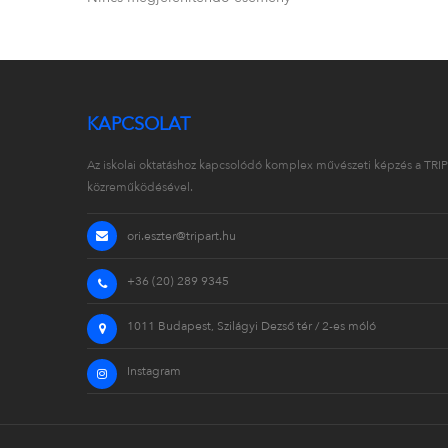
KAPCSOLAT
Az iskolai oktatáshoz kapcsolódó komplex művészeti képzés a TRIP
közreműködésével.
ori.eszter@tripart.hu
+36 (20) 289 9345
1011 Budapest, Szilágyi Dezső tér / 2-es móló
Instagram