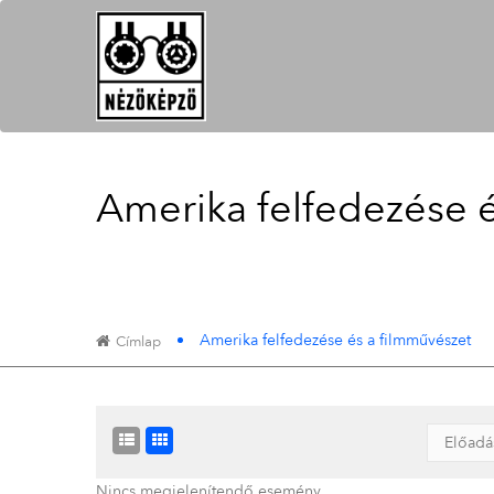
Amerika felfedezése 
Amerika felfedezése és a filmművészet
Címlap
Nincs megjelenítendő esemény