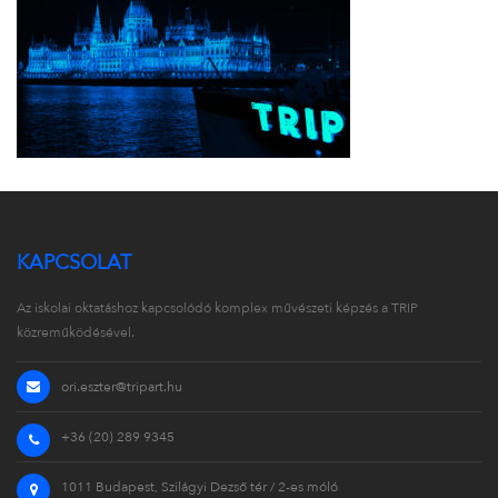
KAPCSOLAT
Az iskolai oktatáshoz kapcsolódó komplex művészeti képzés a TRIP
közreműködésével.
ori.eszter@tripart.hu
+36 (20) 289 9345
1011 Budapest, Szilágyi Dezső tér / 2-es móló