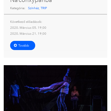
Na’conxypánba
Kategória:
Színház
,
TRIP
Következő előadások:
2020. Március 05. 19,00
2020. Március 21. 19,00
Tovább