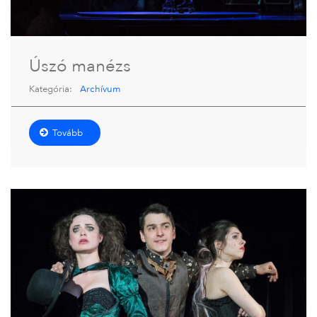
Úszó manézs
Kategória:
Archívum
Tovább