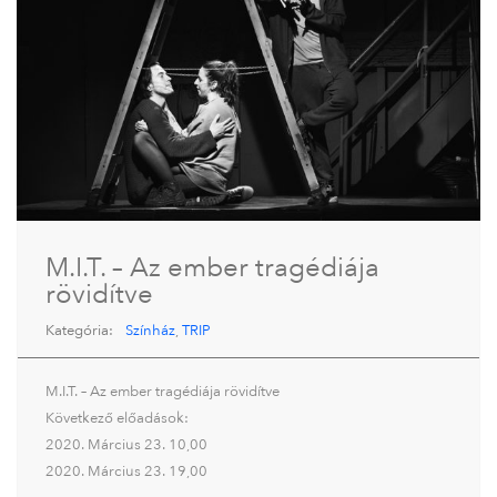
M.I.T. – Az ember tragédiája
rövidítve
Kategória:
Színház
,
TRIP
M.I.T. – Az ember tragédiája rövidítve
Következő előadások:
2020. Március 23. 10,00
2020. Március 23. 19,00