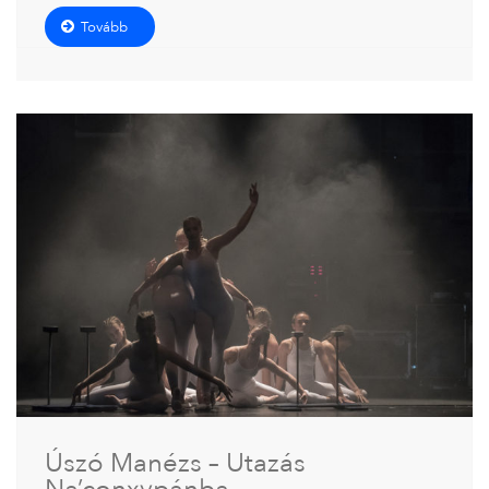
Tovább
Úszó Manézs – Utazás