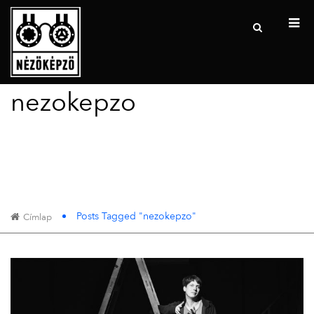
nezokepzo
Posts Tagged "nezokepzo"
Címlap